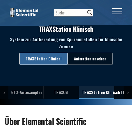
TRAXStation Klinisch
System zur Aufbereitung von Spurenmetallen für klinische
Zwecke
TRAXStation Clinical
Animation ansehen
‹
›
GTX-Autosampler
TRAXOil
TRAXStation Klinisch
TRAXS
Über Elemental Scientific